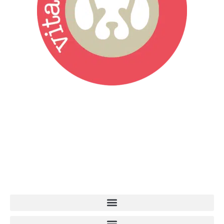
Vita da Cani è la testata giornalistica online punto di riferimento
dell’informazione a tutto tondo sul mondo del cane. Una redazione
giovane e dinamica, sempre sul pezzo, attenta osservatrice di tutto
quel che accade attorno al nostro amico a 4 zampe. News,
approfondimenti, informazione, interviste. Sempre con il cane al
centro del mondo. Online dal 2007. Testata giornalistica registrata
presso il Tribunale di Ancona al nr. 2988/2023. Direttore
Responsabile Roberto Ceccarelli.