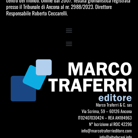
centro del mondo. Online dal 2007. Testata giornalistica registrata
presso il Tribunale di Ancona al nr. 2988/2023. Direttore
Responsabile Roberto Ceccarelli.
Marco Traferri & C. sas
Via Scrima, 59 – 60126 Ancona
IT02407030424 – REA AN184963
N° Iscrizione al ROC 42296
info@marcotraferrieditore.com
info@vitadacani.info