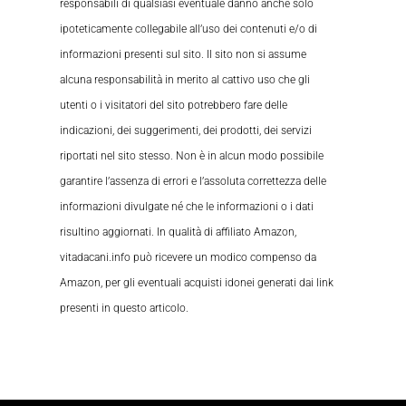
responsabili di qualsiasi eventuale danno anche solo
ipoteticamente collegabile all’uso dei contenuti e/o di
informazioni presenti sul sito. Il sito non si assume
alcuna responsabilità in merito al cattivo uso che gli
utenti o i visitatori del sito potrebbero fare delle
indicazioni, dei suggerimenti, dei prodotti, dei servizi
riportati nel sito stesso. Non è in alcun modo possibile
garantire l’assenza di errori e l’assoluta correttezza delle
informazioni divulgate né che le informazioni o i dati
risultino aggiornati. In qualità di affiliato Amazon,
vitadacani.info può ricevere un modico compenso da
Amazon, per gli eventuali acquisti idonei generati dai link
presenti in questo articolo.