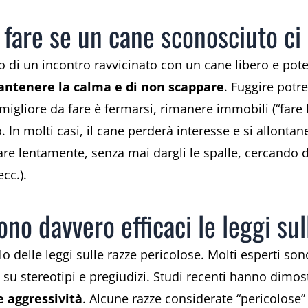
 fare se un cane sconosciuto ci 
o di un incontro ravvicinato con un cane libero e pot
ntenere la calma e di non scappare
. Fuggire potre
migliore da fare è fermarsi, rimanere immobili (“fare 
. In molti casi, il cane perderà interesse e si allonta
are lentamente, senza mai dargli le spalle, cercando d
cc.).
ono davvero efficaci le leggi sul
delle leggi sulle razze pericolose. Molti esperti sono 
su stereotipi e pregiudizi. Studi recenti hanno dimo
e aggressività
. Alcune razze considerate “pericolose”