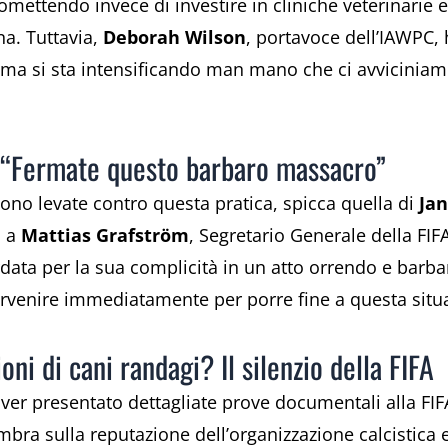
romettendo invece di investire in cliniche veterinarie 
na. Tuttavia,
Deborah Wilson
, portavoce dell’IAWPC, 
 ma si sta intensificando man mano che ci avviciniamo
: “Fermate questo barbaro massacro”
 sono levate contro questa pratica, spicca quella di
Jan
i a
Mattias Grafström
, Segretario Generale della FIF
rdata per la sua complicità in un atto orrendo e barbar
tervenire immediatamente per porre fine a questa situ
ni di cani randagi? Il silenzio della FIFA
ver presentato dettagliate prove documentali alla FIF
mbra sulla reputazione dell’organizzazione calcistica e