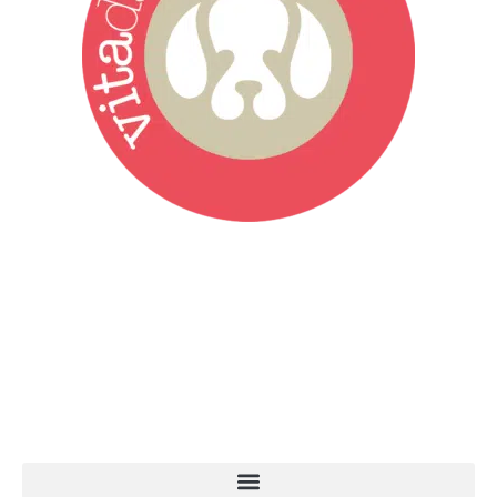
Vita da Cani è la testata giornalistica online punto di riferimento
dell’informazione a tutto tondo sul mondo del cane. Una redazione
giovane e dinamica, sempre sul pezzo, attenta osservatrice di tutto
quel che accade attorno al nostro amico a 4 zampe. News,
approfondimenti, informazione, interviste. Sempre con il cane al
centro del mondo. Online dal 2007. Testata giornalistica registrata
presso il Tribunale di Ancona al nr. 2988/2023. Direttore
Responsabile Roberto Ceccarelli.