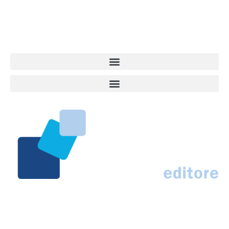
approfondimenti, informazione, interviste. Sempre con il cane al
centro del mondo. Online dal 2007. Testata giornalistica registrata
presso il Tribunale di Ancona al nr. 2988/2023. Direttore
Responsabile Roberto Ceccarelli.
Marco Traferri & C. sas
Via Scrima, 59 – 60126 Ancona
IT02407030424 – REA AN184963
N° Iscrizione al ROC 42296
info@marcotraferrieditore.com