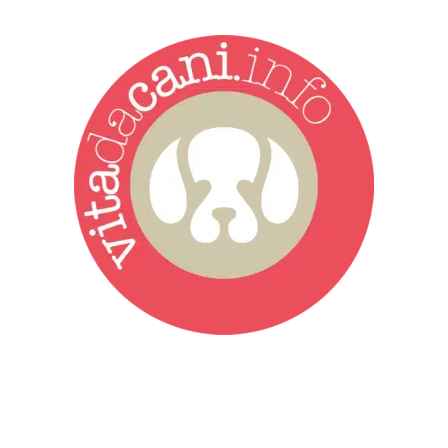
Vita da Cani è la testata giornalistica online punto di riferimento
dell’informazione a tutto tondo sul mondo del cane. Una redazione
giovane e dinamica, sempre sul pezzo, attenta osservatrice di tutto
quel che accade attorno al nostro amico a 4 zampe. News,