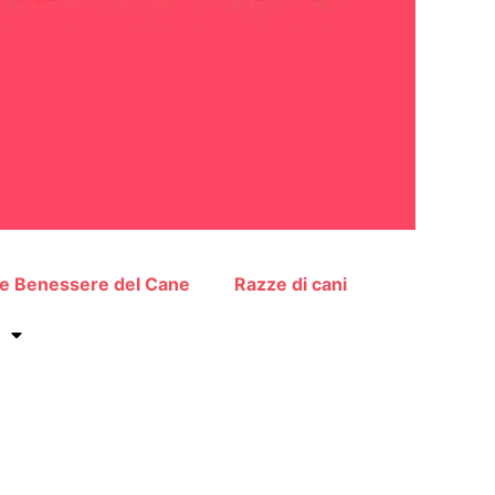
 e Benessere del Cane
Razze di cani