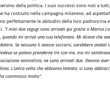
ersino della politica. I suoi successi sono noti a tutti,
 che ha costruito nella campagna milanese, ad aspettar
o perfettamente le abitudini della loro padroncina e vi
ci.
“I miei due segugi sono arrivati qui grazie a Marisa 
e, quando mi arrivò una sua telefonata. Mi diceva che ave
Matera. Se nessuno li avesse soccorsi, sarebbero andati 
hiedeva se potevo prenderne tre con me, ma mi sembravano 
ssociazione animalista, ne sono arrivati due. Devono aver
cchina. L’unica volta che abbiamo tentato, si sono abbrac
i ha commosso molto”
.