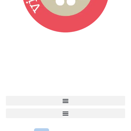
Vita da Cani è la testata giornalistica online punto di riferimento
dell’informazione a tutto tondo sul mondo del cane. Una redazione
giovane e dinamica, sempre sul pezzo, attenta osservatrice di tutto
quel che accade attorno al nostro amico a 4 zampe. News,
approfondimenti, informazione, interviste. Sempre con il cane al
centro del mondo. Online dal 2007. Testata giornalistica registrata
presso il Tribunale di Ancona al nr. 2988/2023. Direttore
Responsabile Roberto Ceccarelli.