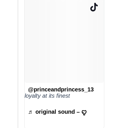
@princeandprincess_13
loyalty at its finest
♬ original sound – ꨄ