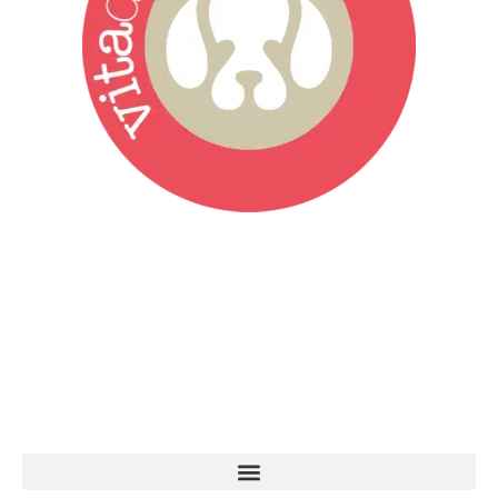
Vita da Cani è la testata giornalistica online punto di riferimento
dell’informazione a tutto tondo sul mondo del cane. Una redazione
giovane e dinamica, sempre sul pezzo, attenta osservatrice di tutto
quel che accade attorno al nostro amico a 4 zampe. News,
approfondimenti, informazione, interviste. Sempre con il cane al
centro del mondo. Online dal 2007. Testata giornalistica registrata
presso il Tribunale di Ancona al nr. 2988/2023. Direttore
Responsabile Roberto Ceccarelli.