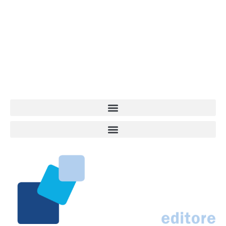
Vita da Cani è la testata giornalistica online punto di riferimento
dell’informazione a tutto tondo sul mondo del cane. Una redazione
giovane e dinamica, sempre sul pezzo, attenta osservatrice di tutto
quel che accade attorno al nostro amico a 4 zampe. News,
approfondimenti, informazione, interviste. Sempre con il cane al
centro del mondo. Online dal 2007. Testata giornalistica registrata
presso il Tribunale di Ancona al nr. 2988/2023. Direttore
Responsabile Roberto Ceccarelli.