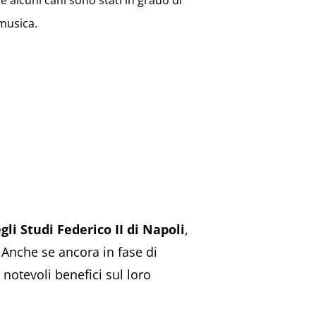
e alcuni cani sono stati in grado di
 musica.
gli Studi Federico II di Napoli
,
. Anche se ancora in fase di
notevoli benefici sul loro