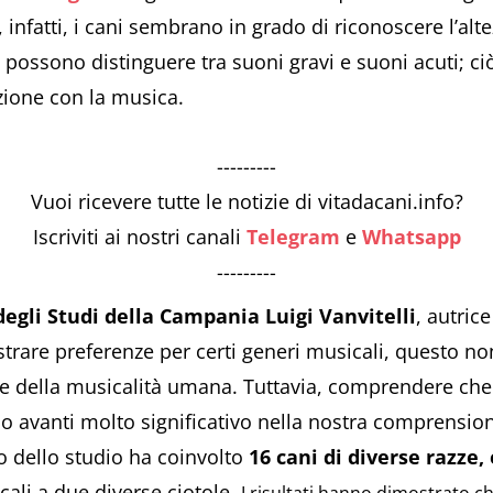
 infatti, i cani sembrano in grado di riconoscere l’alte
si possono distinguere tra suoni gravi e suoni acuti; c
azione con la musica.
---------
Vuoi ricevere tutte le notizie di vitadacani.info?
Iscriviti ai nostri canali
Telegram
e
Whatsapp
---------
degli Studi della Campania Luigi Vanvitelli
, autric
trare preferenze per certi generi musicali, questo n
della musicalità umana. Tuttavia, comprendere che 
o avanti molto significativo nella nostra comprension
o dello studio ha coinvolto
16 cani di diverse razze,
ali a due diverse ciotole.