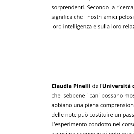
sorprendenti. Secondo la ricerca,
significa che i nostri amici pelo
loro intelligenza e sulla loro rel
Claudia Pinelli
dell’
Università 
che, sebbene i cani possano mos
abbiano una piena comprensione 
delle note può costituire un pass
L’esperimento condotto nel cors
associare sequenze di note music