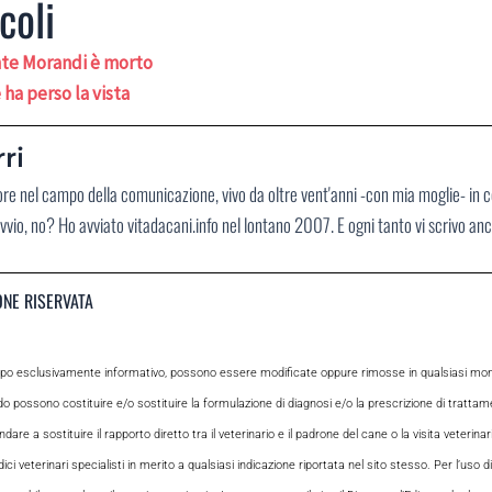
coli
onte Morandi è morto
ha perso la vista
ri
ore nel campo della comunicazione, vivo da oltre vent'anni -con mia moglie- in 
vvio, no? Ho avviato vitadacani.info nel lontano 2007. E ogni tanto vi scrivo an
ONE RISERVATA
opo esclusivamente informativo, possono essere modificate oppure rimosse in qualsiasi momen
odo possono costituire e/o sostituire la formulazione di diagnosi e/o la prescrizione di tratta
e a sostituire il rapporto diretto tra il veterinario e il padrone del cane o la visita veterin
ci veterinari specialisti in merito a qualsiasi indicazione riportata nel sito stesso. Per l’uso di