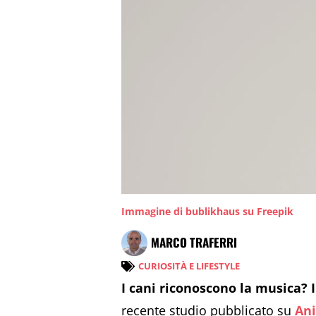
Immagine di bublikhaus su Freepik
MARCO TRAFERRI
CURIOSITÀ E LIFESTYLE
I cani riconoscono la musica? I
recente studio pubblicato su
Ani