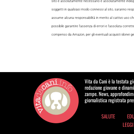
sito è assolutamente necessario e assolutamente indispensabi
soggetti in qualsiasi modo connessi al sito, saranno respon
assume alcuna responsabilità in merito al cattivo uso che gl
possibile garantire l’assenza di errori e l’assoluta corrett
compenso da Amazon, per gli eventuali acquisti idonei gene
Vita da Cani è la testata g
redazione giovane e dinamic
zampe. News, approfondimen
giornalistica registrata pr
SALUTE
ED
LEGGI