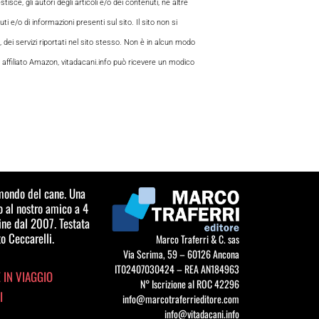
sce, gli autori degli articoli e/o dei contenuti, né altre
 e/o di informazioni presenti sul sito. Il sito non si
, dei servizi riportati nel sito stesso. Non è in alcun modo
 di affiliato Amazon, vitadacani.info può ricevere un modico
l mondo del cane. Una
o al nostro amico a 4
ine dal 2007. Testata
o Ceccarelli.
Marco Traferri & C. sas
Via Scrima, 59 – 60126 Ancona
IT02407030424 – REA AN184963
 IN VIAGGIO
N° Iscrizione al ROC 42296
I
info@marcotraferrieditore.com
info@vitadacani.info