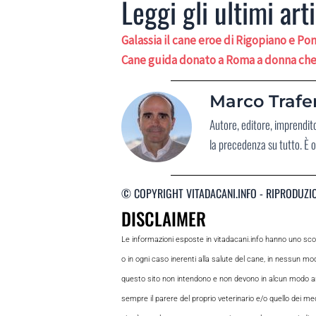
Leggi gli ultimi arti
Galassia il cane eroe di Rigopiano e P
Cane guida donato a Roma a donna che 
Marco Trafer
Autore, editore, imprendit
la precedenza su tutto. È o
© COPYRIGHT VITADACANI.INFO - RIPRODUZI
DISCLAIMER
Le informazioni esposte in vitadacani.info hanno uno sc
o in ogni caso inerenti alla salute del cane, in nessun m
questo sito non intendono e non devono in alcun modo andar
sempre il parere del proprio veterinario e/o quello dei medi