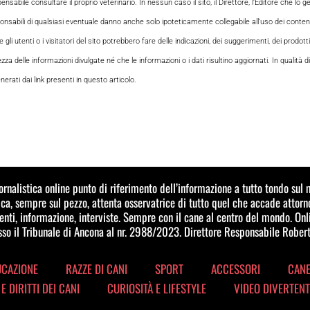
le consultare il proprio veterinario. In nessun caso il sito, il Direttore, l’Editore che lo gesti
sabili di qualsiasi eventuale danno anche solo ipoteticamente collegabile all’uso dei contenuti
i utenti o i visitatori del sito potrebbero fare delle indicazioni, dei suggerimenti, dei prodotti
ezza delle informazioni divulgate né che le informazioni o i dati risultino aggiornati. In qualità
rati dai link presenti in questo articolo.
iornalistica online punto di riferimento dell’informazione a tutto tondo su
a, sempre sul pezzo, attenta osservatrice di tutto quel che accade attorn
ti, informazione, interviste. Sempre con il cane al centro del mondo. Onl
esso il Tribunale di Ancona al nr. 2988/2023. Direttore Responsabile Robert
UCAZIONE
RAZZE DI CANI
SPORT
ACCESSORI
CANE
 E DIRITTI DEI CANI
CURIOSITÀ E LIFESTYLE
VIDEO DIVERTENT