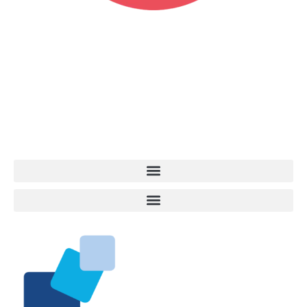
Vita da Cani è la testata giornalistica online punto di riferimento
dell’informazione a tutto tondo sul mondo del cane. Una redazione
giovane e dinamica, sempre sul pezzo, attenta osservatrice di tutto
quel che accade attorno al nostro amico a 4 zampe. News,
approfondimenti, informazione, interviste. Sempre con il cane al
centro del mondo. Online dal 2007. Testata giornalistica registrata
presso il Tribunale di Ancona al nr. 2988/2023. Direttore
Responsabile Roberto Ceccarelli.