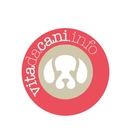
Vita da Cani è la testata giornalistica online punto di riferimento
dell’informazione a tutto tondo sul mondo del cane. Una redazione