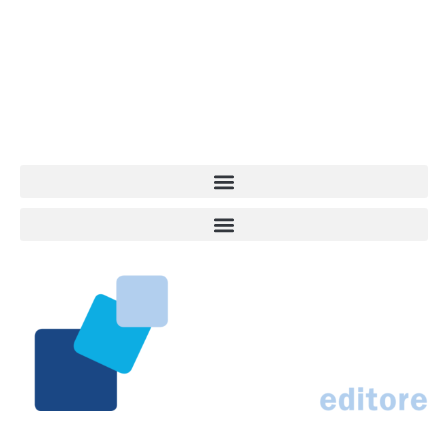
giovane e dinamica, sempre sul pezzo, attenta osservatrice di tutto
quel che accade attorno al nostro amico a 4 zampe. News,
approfondimenti, informazione, interviste. Sempre con il cane al
centro del mondo. Online dal 2007. Testata giornalistica registrata
presso il Tribunale di Ancona al nr. 2988/2023. Direttore
Responsabile Roberto Ceccarelli.
Marco Traferri & C. sas
Via Scrima, 59 – 60126 Ancona