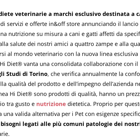
 diete veterinarie a marchi esclusivo destinata a ca
i servizi e offerte in&off store annunciando il lancio
na nutrizione su misura a cani e gatti affetti da specif
la salute dei nostri amici a quattro zampe e alla qual
rsi al mondo veterinario con la nuova linea esclusiva 
 Hi Diet® vanta una consolidata collaborazione con il
li Studi di Torino
, che verifica annualmente la confor
la qualità del prodotto e dell’impegno dell’azienda nel
inea Hi Diet® sono prodotti di qualità, hanno un prezzo
rio tra gusto e
nutrizione
dietetica. Proprio per quest
 una valida alternativa per i Pet con esigenze specifi
i bisogni legati alle più comuni patologie dei nos
rie.