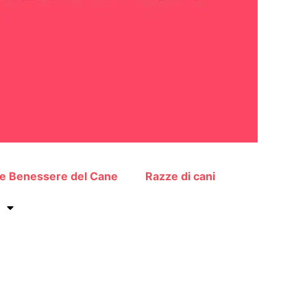
 e Benessere del Cane
Razze di cani