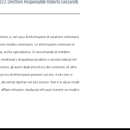
2023. Direttore Responsabile Roberto Ceccarelli.
to, e, nel caso di informazioni di carattere veterinario
mento medico veterinario. Le informazioni contenute in
aria, anche specialistica. Si raccomanda di chiedere
 medicinali o di qualsiasi prodotto o servizio indicati nel
sce, gli autori degli articoli e/o dei contenuti, né altre
 e/o di informazioni presenti sul sito. Il sito non si
, dei servizi riportati nel sito stesso. Non è in alcun modo
 di affiliato Amazon, vitadacani.info può ricevere un modico