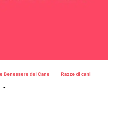
 e Benessere del Cane
Razze di cani