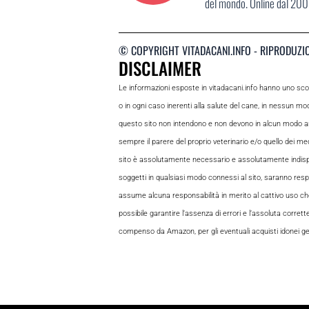
del mondo. Online dal 2007
© COPYRIGHT VITADACANI.INFO - RIPRODUZI
DISCLAIMER
Le informazioni esposte in vitadacani.info hanno uno sc
o in ogni caso inerenti alla salute del cane, in nessun m
questo sito non intendono e non devono in alcun modo andar
sempre il parere del proprio veterinario e/o quello dei medi
sito è assolutamente necessario e assolutamente indispensabi
soggetti in qualsiasi modo connessi al sito, saranno respon
assume alcuna responsabilità in merito al cattivo uso che gl
possibile garantire l’assenza di errori e l’assoluta corrett
compenso da Amazon, per gli eventuali acquisti idonei gene