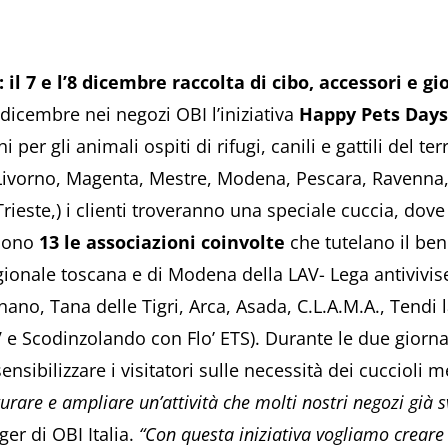
l 7 e l’8 dicembre raccolta di cibo, accessori e gio
8 dicembre nei negozi OBI l’iniziativa
Happy Pets Days
 per gli animali ospiti di rifugi, canili e gattili del ter
 Livorno, Magenta, Mestre, Modena, Pescara, Ravenna
rieste,) i clienti troveranno una speciale cuccia, dov
 Sono
13 le associazioni coinvolte
che tutelano il be
 regionale toscana e di Modena della LAV- Lega antivivis
ano, Tana delle Tigri, Arca, Asada, C.L.A.M.A., Tendi
V e Scodinzolando con Flo’ ETS). Durante le due giorna
ensibilizzare i visitatori sulle necessità dei cuccioli 
turare e ampliare un’attività che molti nostri negozi già
er di OBI Italia.
“Con questa iniziativa vogliamo creare 