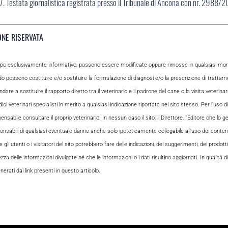
. Testata giornalistica registrata presso il Tribunale di Ancona con nr. 2988/
ONE RISERVATA
opo esclusivamente informativo, possono essere modificate oppure rimosse in qualsiasi momen
odo possono costituire e/o sostituire la formulazione di diagnosi e/o la prescrizione di tratta
e a sostituire il rapporto diretto tra il veterinario e il padrone del cane o la visita veterin
ci veterinari specialisti in merito a qualsiasi indicazione riportata nel sito stesso. Per l’uso di
le consultare il proprio veterinario. In nessun caso il sito, il Direttore, l’Editore che lo gesti
sabili di qualsiasi eventuale danno anche solo ipoteticamente collegabile all’uso dei contenuti
i utenti o i visitatori del sito potrebbero fare delle indicazioni, dei suggerimenti, dei prodotti
ezza delle informazioni divulgate né che le informazioni o i dati risultino aggiornati. In qualità
rati dai link presenti in questo articolo.