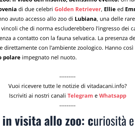
ovenia
di due celebri
Golden Retriever
,
Ellie
ed
Em
nno avuto accesso allo zoo di
Lubiana
, una delle rar
 vincoli che di norma escluderebbero l’ingresso dei ca
enza a contatto con la fauna selvatica. La presenza d
ire direttamente con l’ambiente zoologico. Hanno cos
o polare
impegnato nel nuoto.
---------
Vuoi ricevere tutte le notizie di vitadacani.info?
Iscriviti ai nostri canali
Telegram
e
Whatsapp
---------
in visita allo zoo: c
uriosità e