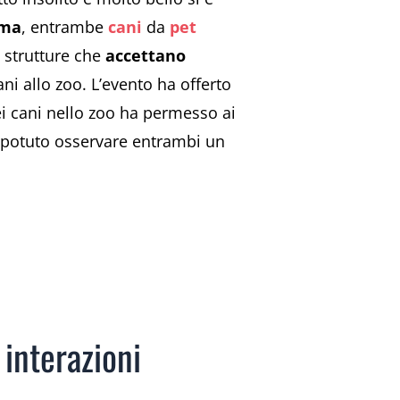
ma
, entrambe
cani
da
pet
e strutture che
accettano
ni allo zoo. L’evento ha offerto
ei cani nello zoo ha permesso ai
ì potuto osservare entrambi un
 interazioni