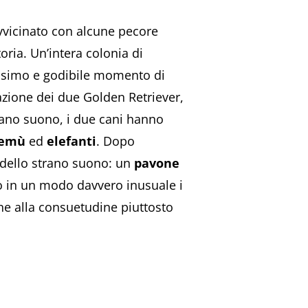
vvicinato con alcune pecore
oria. Un’intera colonia di
llissimo e godibile momento di
azione dei due Golden Retriever,
trano suono, i due cani hanno
emù
ed
elefanti
. Dopo
e dello strano suono: un
pavone
do in un modo davvero inusuale i
one alla consuetudine piuttosto