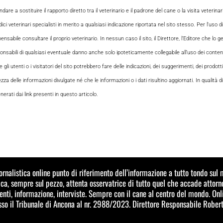
e a sostituire il rapporto diretto tra il veterinario e il padrone del cane o la visita veterin
ci veterinari specialisti in merito a qualsiasi indicazione riportata nel sito stesso. Per l’uso di
le consultare il proprio veterinario. In nessun caso il sito, il Direttore, l’Editore che lo gesti
sabili di qualsiasi eventuale danno anche solo ipoteticamente collegabile all’uso dei contenuti
i utenti o i visitatori del sito potrebbero fare delle indicazioni, dei suggerimenti, dei prodotti
ezza delle informazioni divulgate né che le informazioni o i dati risultino aggiornati. In qualità
rati dai link presenti in questo articolo.
iornalistica online punto di riferimento dell’informazione a tutto tondo su
a, sempre sul pezzo, attenta osservatrice di tutto quel che accade attorn
ti, informazione, interviste. Sempre con il cane al centro del mondo. Onl
esso il Tribunale di Ancona al nr. 2988/2023. Direttore Responsabile Robert