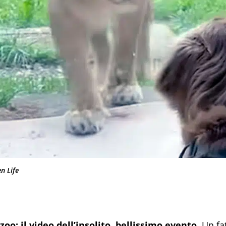
n Life
zoo: il video dell’insolito, bellissimo evento.
Un fat