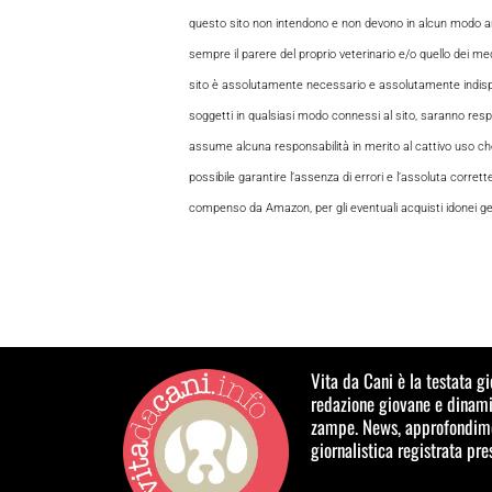
questo sito non intendono e non devono in alcun modo andar
sempre il parere del proprio veterinario e/o quello dei medi
sito è assolutamente necessario e assolutamente indispensabi
soggetti in qualsiasi modo connessi al sito, saranno respon
assume alcuna responsabilità in merito al cattivo uso che gl
possibile garantire l’assenza di errori e l’assoluta corrett
compenso da Amazon, per gli eventuali acquisti idonei gene
Vita da Cani è la testata g
redazione giovane e dinamic
zampe. News, approfondimen
giornalistica registrata pr