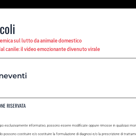
coli
polemica sul lutto da animale domestico
dal canile: il video emozionante divenuto virale
neventi
ONE RISERVATA
opo esclusivamente informativo, possono essere modificate oppure rimosse in qualsiasi momen
odo possono costituire e/o sostituire la formulazione di diagnosi e/o la prescrizione di tratta