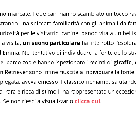
sono mancate. I due cani hanno scambiato un tocco ra
trando una spiccata familiarità con gli animali da fatt
uriosità per le visitatrici canine, dando vita a un be
a visita,
un suono particolare
ha interrotto l’esplor
ed Emma. Nel tentativo di individuare la fonte dello s
el parco zoo e hanno ispezionato i recinti di
giraffe
,
n Retriever sono infine riuscite a individuare la font
 spiegata, aveva emesso il classico richiamo, salutan
ita, rara e ricca di stimoli, ha rappresentato un’eccezi
o. Se non riesci a visualizzarlo
clicca qui
.