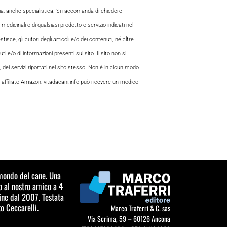
aria, anche specialistica. Si raccomanda di chiedere
 medicinali o di qualsiasi prodotto o servizio indicati nel
sce, gli autori degli articoli e/o dei contenuti, né altre
 e/o di informazioni presenti sul sito. Il sito non si
, dei servizi riportati nel sito stesso. Non è in alcun modo
 di affiliato Amazon, vitadacani.info può ricevere un modico
l mondo del cane. Una
o al nostro amico a 4
ine dal 2007. Testata
o Ceccarelli.
Marco Traferri & C. sas
Via Scrima, 59 – 60126 Ancona