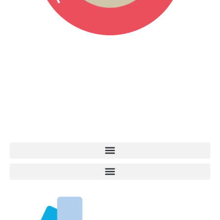
Vita da Cani è la testata giornalistica online punto di riferimento
dell’informazione a tutto tondo sul mondo del cane. Una redazione
giovane e dinamica, sempre sul pezzo, attenta osservatrice di tutto
quel che accade attorno al nostro amico a 4 zampe. News,
approfondimenti, informazione, interviste. Sempre con il cane al
centro del mondo. Online dal 2007. Testata giornalistica registrata
presso il Tribunale di Ancona al nr. 2988/2023. Direttore
Responsabile Roberto Ceccarelli.