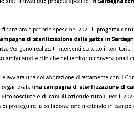
 stati attivati due progetti specifici
in Sardegna con 
 finanziato a proprie spese nel 2021 il
progetto Cen
campagna di sterilizzazione delle gatte in Sardeg
ata
. Vengono realizzati interventi su tutto il territorio
so ambulatori e cliniche del territorio convenzionati c
i è avviata una collaborazione direttamente con il Co
 organizzata u
na campagna di sterilizzazione di can
n riconosciute e di cani di aziende rurali
. Per il 20
à di proseguire la collaborazione mettendo in campo