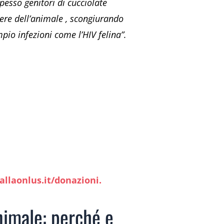
pesso genitori di cucciolate
sere dell’animale , scongiurando
mpio infezioni come l’HIV felina”.
allaonlus.it/donazioni.
nimale: perché e