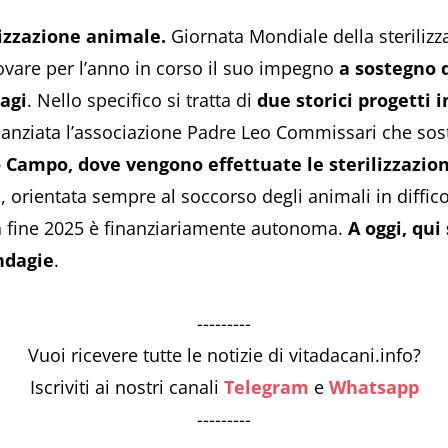
lizzazione animale.
Giornata Mondiale della steriliz
ovare per l’anno in corso il suo impegno
a sostegno d
dagi
. Nello specifico si tratta di
due storici progetti i
inanziata l’associazione Padre Leo Commissari che sost
 Campo, dove vengono effettuate le sterilizzazion
 orientata sempre al soccorso degli animali in difficol
da fine 2025 è finanziariamente autonoma.
A oggi, qui
ndagie
.
---------
Vuoi ricevere tutte le notizie di vitadacani.info?
Iscriviti ai nostri canali
Telegram
e
Whatsapp
---------