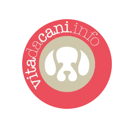
Vita da Cani è la testata giornalistica online punto di riferimento
dell’informazione a tutto tondo sul mondo del cane. Una redazione
giovane e dinamica, sempre sul pezzo, attenta osservatrice di tutto