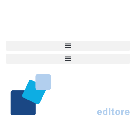
quel che accade attorno al nostro amico a 4 zampe. News,
approfondimenti, informazione, interviste. Sempre con il cane al
centro del mondo. Online dal 2007. Testata giornalistica registrata
presso il Tribunale di Ancona al nr. 2988/2023. Direttore
Responsabile Roberto Ceccarelli.
Marco Traferri & C. sas
Via Scrima, 59 – 60126 Ancona
IT02407030424 – REA AN184963