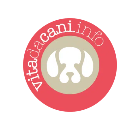
Vita da Cani è la testata giornalistica online punto di riferimento
dell’informazione a tutto tondo sul mondo del cane. Una redazione
giovane e dinamica, sempre sul pezzo, attenta osservatrice di tutto