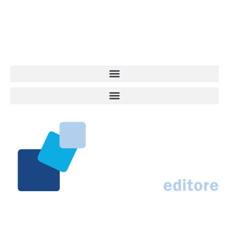
quel che accade attorno al nostro amico a 4 zampe. News,
approfondimenti, informazione, interviste. Sempre con il cane al
centro del mondo. Online dal 2007. Testata giornalistica registrata
presso il Tribunale di Ancona al nr. 2988/2023. Direttore
Responsabile Roberto Ceccarelli.
Marco Traferri & C. sas
Via Scrima, 59 – 60126 Ancona
IT02407030424 – REA AN184963
N° Iscrizione al ROC 42296