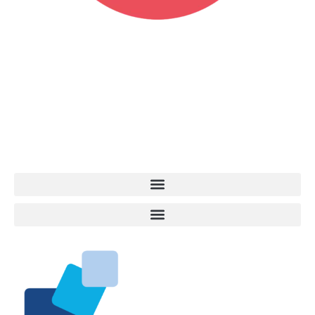
Vita da Cani è la testata giornalistica online punto di riferimento
dell’informazione a tutto tondo sul mondo del cane. Una redazione
giovane e dinamica, sempre sul pezzo, attenta osservatrice di tutto
quel che accade attorno al nostro amico a 4 zampe. News,
approfondimenti, informazione, interviste. Sempre con il cane al
centro del mondo. Online dal 2007. Testata giornalistica registrata
presso il Tribunale di Ancona al nr. 2988/2023. Direttore
Responsabile Roberto Ceccarelli.