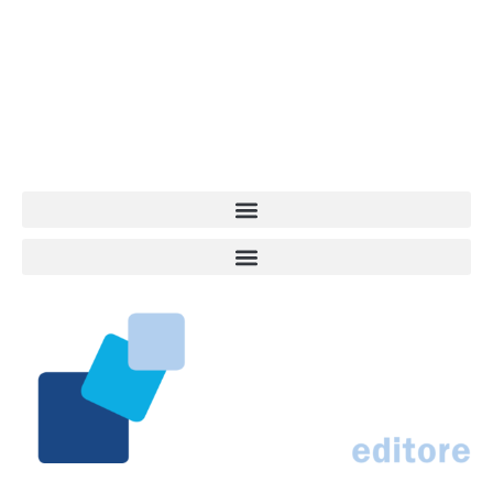
dell’informazione a tutto tondo sul mondo del cane. Una redazione
giovane e dinamica, sempre sul pezzo, attenta osservatrice di tutto
quel che accade attorno al nostro amico a 4 zampe. News,
approfondimenti, informazione, interviste. Sempre con il cane al
centro del mondo. Online dal 2007. Testata giornalistica registrata
presso il Tribunale di Ancona al nr. 2988/2023. Direttore
Responsabile Roberto Ceccarelli.
Marco Traferri & C. sas