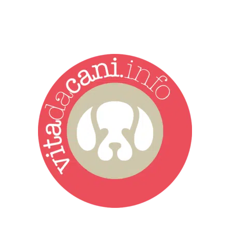
Vita da Cani è la testata giornalistica online punto di riferimento