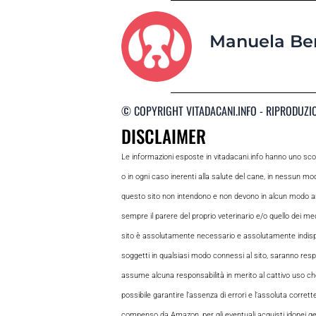
Manuela Be
© COPYRIGHT VITADACANI.INFO - RIPRODUZI
DISCLAIMER
Le informazioni esposte in vitadacani.info hanno uno sc
o in ogni caso inerenti alla salute del cane, in nessun m
questo sito non intendono e non devono in alcun modo andar
sempre il parere del proprio veterinario e/o quello dei medi
sito è assolutamente necessario e assolutamente indispensabi
soggetti in qualsiasi modo connessi al sito, saranno respon
assume alcuna responsabilità in merito al cattivo uso che gl
possibile garantire l’assenza di errori e l’assoluta corrett
compenso da Amazon, per gli eventuali acquisti idonei gene