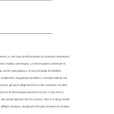
to, e, nel caso di informazioni di carattere veterinario
mento medico veterinario. Le informazioni contenute in
aria, anche specialistica. Si raccomanda di chiedere
 medicinali o di qualsiasi prodotto o servizio indicati nel
sce, gli autori degli articoli e/o dei contenuti, né altre
 e/o di informazioni presenti sul sito. Il sito non si
, dei servizi riportati nel sito stesso. Non è in alcun modo
 di affiliato Amazon, vitadacani.info può ricevere un modico