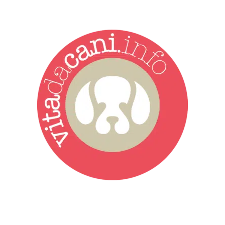
Vita da Cani è la testata giornalistica online punto di riferimento
dell’informazione a tutto tondo sul mondo del cane. Una redazione
giovane e dinamica, sempre sul pezzo, attenta osservatrice di tutto