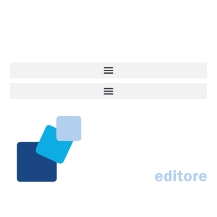
quel che accade attorno al nostro amico a 4 zampe. News,
approfondimenti, informazione, interviste. Sempre con il cane al
centro del mondo. Online dal 2007. Testata giornalistica registrata
presso il Tribunale di Ancona al nr. 2988/2023. Direttore
Responsabile Roberto Ceccarelli.
Marco Traferri & C. sas
Via Scrima, 59 – 60126 Ancona
IT02407030424 – REA AN184963