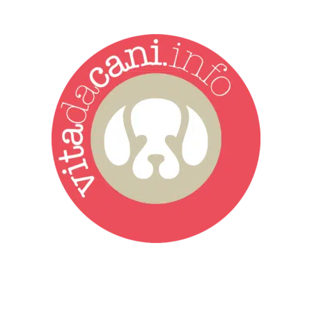
Vita da Cani è la testata giornalistica online punto di riferimento
dell’informazione a tutto tondo sul mondo del cane. Una redazione
giovane e dinamica, sempre sul pezzo, attenta osservatrice di tutto
quel che accade attorno al nostro amico a 4 zampe. News,