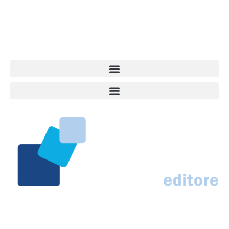
approfondimenti, informazione, interviste. Sempre con il cane al
centro del mondo. Online dal 2007. Testata giornalistica registrata
presso il Tribunale di Ancona al nr. 2988/2023. Direttore
Responsabile Roberto Ceccarelli.
Marco Traferri & C. sas
Via Scrima, 59 – 60126 Ancona
IT02407030424 – REA AN184963
N° Iscrizione al ROC 42296