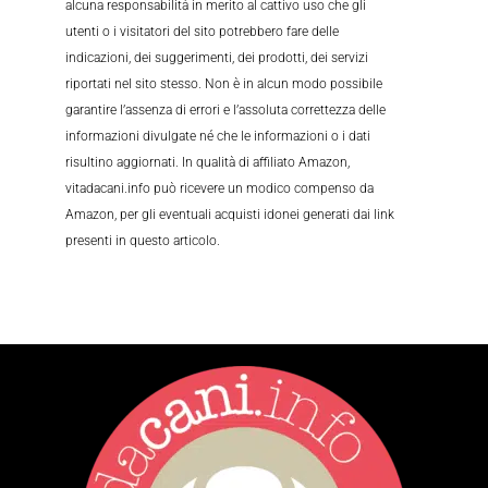
alcuna responsabilità in merito al cattivo uso che gli
utenti o i visitatori del sito potrebbero fare delle
indicazioni, dei suggerimenti, dei prodotti, dei servizi
riportati nel sito stesso. Non è in alcun modo possibile
garantire l’assenza di errori e l’assoluta correttezza delle
informazioni divulgate né che le informazioni o i dati
risultino aggiornati. In qualità di affiliato Amazon,
vitadacani.info può ricevere un modico compenso da
Amazon, per gli eventuali acquisti idonei generati dai link
presenti in questo articolo.