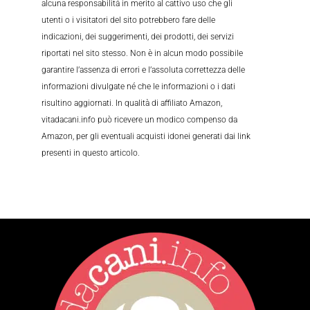
alcuna responsabilità in merito al cattivo uso che gli
utenti o i visitatori del sito potrebbero fare delle
indicazioni, dei suggerimenti, dei prodotti, dei servizi
riportati nel sito stesso. Non è in alcun modo possibile
garantire l’assenza di errori e l’assoluta correttezza delle
informazioni divulgate né che le informazioni o i dati
risultino aggiornati. In qualità di affiliato Amazon,
vitadacani.info può ricevere un modico compenso da
Amazon, per gli eventuali acquisti idonei generati dai link
presenti in questo articolo.