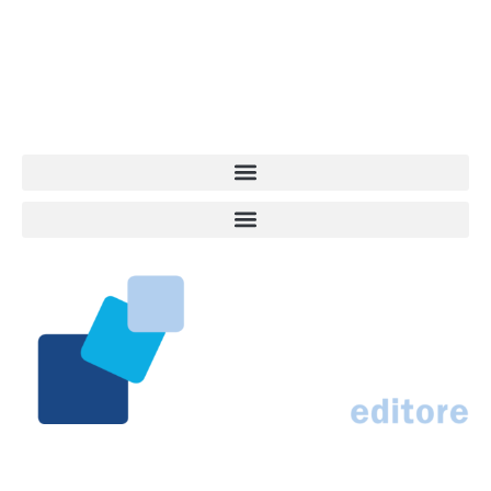
quel che accade attorno al nostro amico a 4 zampe. News,
approfondimenti, informazione, interviste. Sempre con il cane al
centro del mondo. Online dal 2007. Testata giornalistica registrata
presso il Tribunale di Ancona al nr. 2988/2023. Direttore
Responsabile Roberto Ceccarelli.
Marco Traferri & C. sas
Via Scrima, 59 – 60126 Ancona
IT02407030424 – REA AN184963