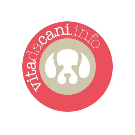
Vita da Cani è la testata giornalistica online punto di riferimento
dell’informazione a tutto tondo sul mondo del cane. Una redazione
giovane e dinamica, sempre sul pezzo, attenta osservatrice di tutto