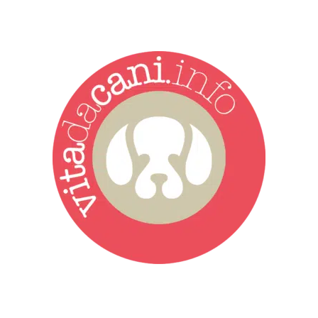
Vita da Cani è la testata giornalistica online punto di riferimento
dell’informazione a tutto tondo sul mondo del cane. Una redazione
giovane e dinamica, sempre sul pezzo, attenta osservatrice di tutto