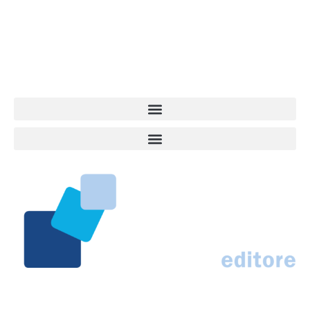
quel che accade attorno al nostro amico a 4 zampe. News,
approfondimenti, informazione, interviste. Sempre con il cane al
centro del mondo. Online dal 2007. Testata giornalistica registrata
presso il Tribunale di Ancona al nr. 2988/2023. Direttore
Responsabile Roberto Ceccarelli.
Marco Traferri & C. sas
Via Scrima, 59 – 60126 Ancona
IT02407030424 – REA AN184963