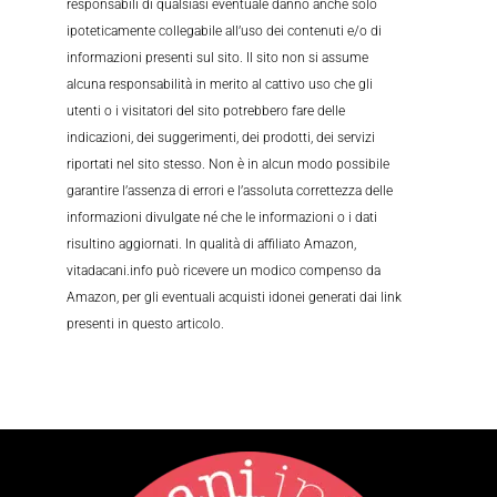
responsabili di qualsiasi eventuale danno anche solo
ipoteticamente collegabile all’uso dei contenuti e/o di
informazioni presenti sul sito. Il sito non si assume
alcuna responsabilità in merito al cattivo uso che gli
utenti o i visitatori del sito potrebbero fare delle
indicazioni, dei suggerimenti, dei prodotti, dei servizi
riportati nel sito stesso. Non è in alcun modo possibile
garantire l’assenza di errori e l’assoluta correttezza delle
informazioni divulgate né che le informazioni o i dati
risultino aggiornati. In qualità di affiliato Amazon,
vitadacani.info può ricevere un modico compenso da
Amazon, per gli eventuali acquisti idonei generati dai link
presenti in questo articolo.