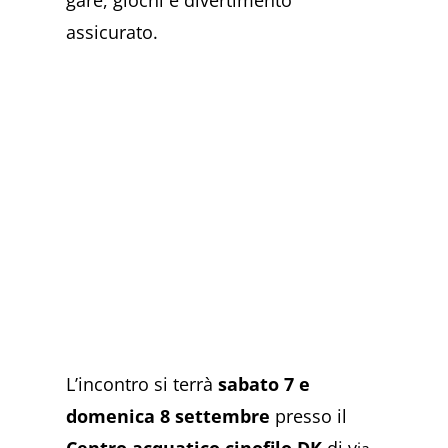
gare, giochi e divertimento
assicurato.
L’incontro si terrà
sabato 7 e
domenica 8 settembre
presso il
Centro acquatico cinofilo DK
di v