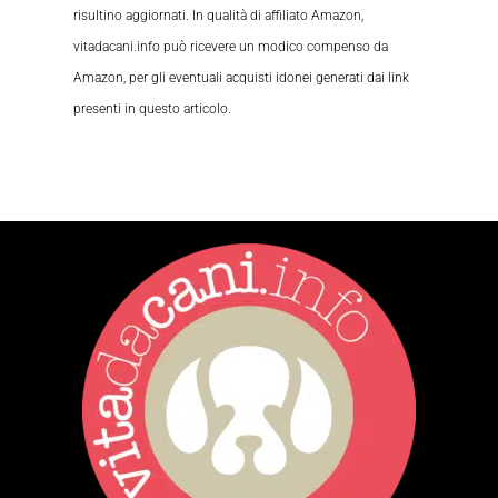
risultino aggiornati. In qualità di affiliato Amazon,
vitadacani.info può ricevere un modico compenso da
Amazon, per gli eventuali acquisti idonei generati dai link
presenti in questo articolo.