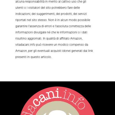
alcuna responsabilità in merito al cattivo uso che gli
utenti o i visitatori del sito potrebbero fare delle
indicazioni, dei suggerimenti, dei prodotti, dei servizi
riportati nel sito stesso. Non è in alcun modo possibile
garantire l’assenza di errori e l’assoluta correttezza delle
informazioni divulgate né che le informazioni o i dati
risultino aggiornati. In qualità di affiliato Amazon,
vitadacani.info può ricevere un modico compenso da
Amazon, per gli eventuali acquisti idonei generati dai link
presenti in questo articolo.