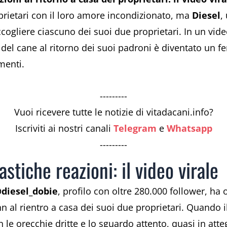
oprietari con il loro amore incondizionato, ma
Diesel
,
accogliere ciascuno dei suoi due proprietari. In un vid
el cane al ritorno dei suoi padroni è diventato un 
menti.
---------
Vuoi ricevere tutte le notizie di vitadacani.info?
Iscriviti ai nostri canali
Telegram
e
Whatsapp
---------
astiche reazioni: il video virale
diesel_dobie
, profilo con oltre 280.000 follower, ha o
 al rientro a casa dei suoi due proprietari. Quando il 
 le orecchie dritte e lo sguardo attento, quasi in att