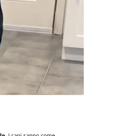
le.
I cani sanno come