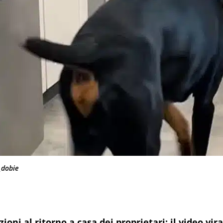
_dobie
ioni al ritorno a casa dei proprietari: il video vira