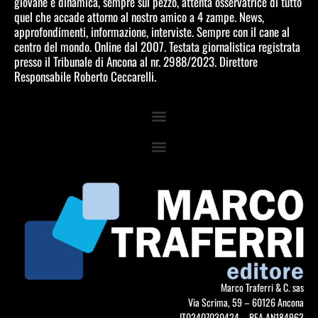
giovane e dinamica, sempre sul pezzo, attenta osservatrice di tutto
quel che accade attorno al nostro amico a 4 zampe. News,
approfondimenti, informazione, interviste. Sempre con il cane al
centro del mondo. Online dal 2007. Testata giornalistica registrata
presso il Tribunale di Ancona al nr. 2988/2023. Direttore
Responsabile Roberto Ceccarelli.
Marco Traferri & C. sas
Via Scrima, 59 – 60126 Ancona
IT02407030424 – REA AN184963