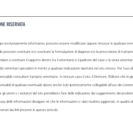
ONE RISERVATA
opo esclusivamente informativo, possono essere modificate oppure rimosse in qualsiasi momen
odo possono costituire e/o sostituire la formulazione di diagnosi e/o la prescrizione di tratta
e a sostituire il rapporto diretto tra il veterinario e il padrone del cane o la visita veterin
ci veterinari specialisti in merito a qualsiasi indicazione riportata nel sito stesso. Per l’uso di
le consultare il proprio veterinario. In nessun caso il sito, il Direttore, l’Editore che lo gesti
sabili di qualsiasi eventuale danno anche solo ipoteticamente collegabile all’uso dei contenuti
i utenti o i visitatori del sito potrebbero fare delle indicazioni, dei suggerimenti, dei prodotti
ezza delle informazioni divulgate né che le informazioni o i dati risultino aggiornati. In qualità
rati dai link presenti in questo articolo.