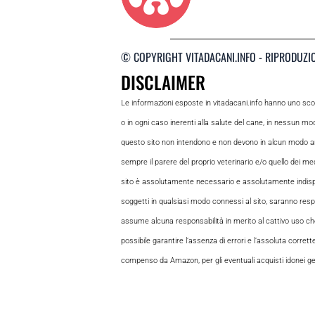
© COPYRIGHT VITADACANI.INFO - RIPRODUZI
DISCLAIMER
Le informazioni esposte in vitadacani.info hanno uno sc
o in ogni caso inerenti alla salute del cane, in nessun m
questo sito non intendono e non devono in alcun modo andar
sempre il parere del proprio veterinario e/o quello dei medi
sito è assolutamente necessario e assolutamente indispensabi
soggetti in qualsiasi modo connessi al sito, saranno respon
assume alcuna responsabilità in merito al cattivo uso che gl
possibile garantire l’assenza di errori e l’assoluta corrett
compenso da Amazon, per gli eventuali acquisti idonei gene