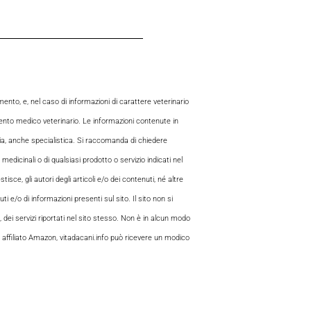
to, e, nel caso di informazioni di carattere veterinario
mento medico veterinario. Le informazioni contenute in
aria, anche specialistica. Si raccomanda di chiedere
 medicinali o di qualsiasi prodotto o servizio indicati nel
sce, gli autori degli articoli e/o dei contenuti, né altre
 e/o di informazioni presenti sul sito. Il sito non si
, dei servizi riportati nel sito stesso. Non è in alcun modo
 di affiliato Amazon, vitadacani.info può ricevere un modico