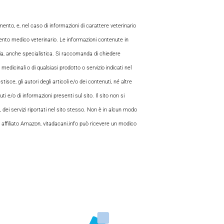
to, e, nel caso di informazioni di carattere veterinario
mento medico veterinario. Le informazioni contenute in
aria, anche specialistica. Si raccomanda di chiedere
 medicinali o di qualsiasi prodotto o servizio indicati nel
sce, gli autori degli articoli e/o dei contenuti, né altre
 e/o di informazioni presenti sul sito. Il sito non si
, dei servizi riportati nel sito stesso. Non è in alcun modo
 di affiliato Amazon, vitadacani.info può ricevere un modico
l mondo del cane. Una