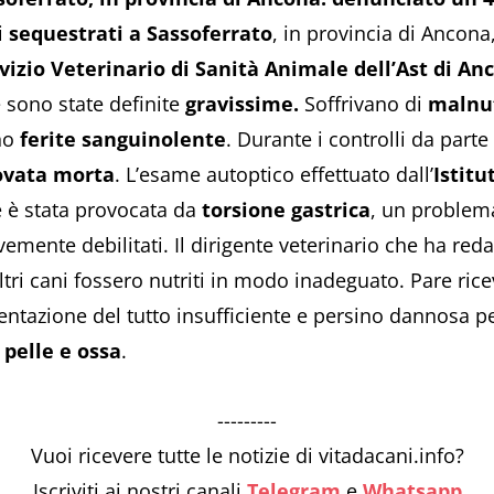
i
sequestrati a Sassoferrato
, in provincia di Ancona
vizio Veterinario di Sanità Animale dell’Ast di An
e sono state definite
gravissime.
Soffrivano di
malnut
no
ferite sanguinolente
. Durante i controlli da parte
ovata morta
. L’esame autoptico effettuato dall’
Istitu
e è stata provocata da
torsione gastrica
, un problem
mente debilitati. Il dirigente veterinario che ha redat
tri cani fossero nutriti in modo inadeguato. Pare ric
entazione del tutto insufficiente e persino dannosa per
i pelle e ossa
.
---------
Vuoi ricevere tutte le notizie di vitadacani.info?
Iscriviti ai nostri canali
Telegram
e
Whatsapp