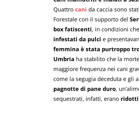
Quattro
cani
da caccia sono stat
Forestale con il supporto del
Ser
box fatiscenti
, in condizioni ch
infestati da pulci
e presentava
femmina è stata purtroppo tr
Umbria
ha stabilito che la mort
maggiore frequenza nei cani grave
come la segugia deceduta e gli al
pagnotte di pane duro
, un’alim
sequestrati, infatti, erano
ridott