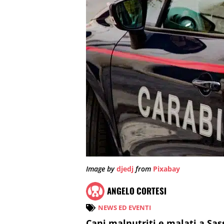
Image by
djedj
from
Pixabay
ANGELO CORTESI
NEWS ED EVENTI
Cani malnutriti e malati a Sa