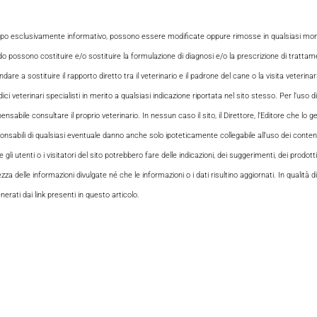
opo esclusivamente informativo, possono essere modificate oppure rimosse in qualsiasi momen
odo possono costituire e/o sostituire la formulazione di diagnosi e/o la prescrizione di tratta
e a sostituire il rapporto diretto tra il veterinario e il padrone del cane o la visita veterin
ci veterinari specialisti in merito a qualsiasi indicazione riportata nel sito stesso. Per l’uso di
le consultare il proprio veterinario. In nessun caso il sito, il Direttore, l’Editore che lo gesti
sabili di qualsiasi eventuale danno anche solo ipoteticamente collegabile all’uso dei contenuti
i utenti o i visitatori del sito potrebbero fare delle indicazioni, dei suggerimenti, dei prodotti
ezza delle informazioni divulgate né che le informazioni o i dati risultino aggiornati. In qualità
rati dai link presenti in questo articolo.
iornalistica online punto di riferimento dell’informazione a tutto tondo su