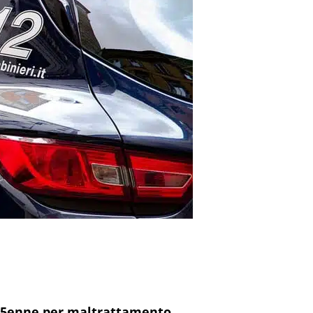
n 45enne per maltrattamento
.