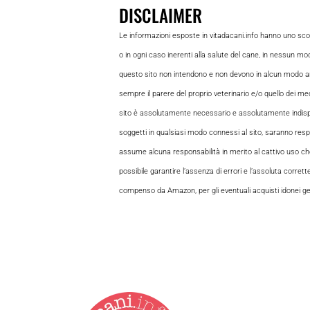
DISCLAIMER
Le informazioni esposte in vitadacani.info hanno uno sc
o in ogni caso inerenti alla salute del cane, in nessun m
questo sito non intendono e non devono in alcun modo andar
sempre il parere del proprio veterinario e/o quello dei medi
sito è assolutamente necessario e assolutamente indispensabi
soggetti in qualsiasi modo connessi al sito, saranno respon
assume alcuna responsabilità in merito al cattivo uso che gl
possibile garantire l’assenza di errori e l’assoluta corrett
compenso da Amazon, per gli eventuali acquisti idonei gene
Vita da Cani è la testata g