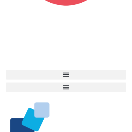
Vita da Cani è la testata giornalistica online punto di riferimento
dell’informazione a tutto tondo sul mondo del cane. Una redazione
giovane e dinamica, sempre sul pezzo, attenta osservatrice di tutto
quel che accade attorno al nostro amico a 4 zampe. News,
approfondimenti, informazione, interviste. Sempre con il cane al
centro del mondo. Online dal 2007. Testata giornalistica registrata
presso il Tribunale di Ancona al nr. 2988/2023. Direttore
Responsabile Roberto Ceccarelli.