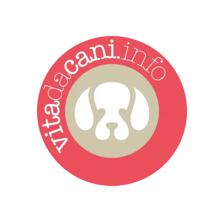
Vita da Cani è la testata giornalistica online punto di riferimento
dell’informazione a tutto tondo sul mondo del cane. Una redazione
giovane e dinamica, sempre sul pezzo, attenta osservatrice di tutto