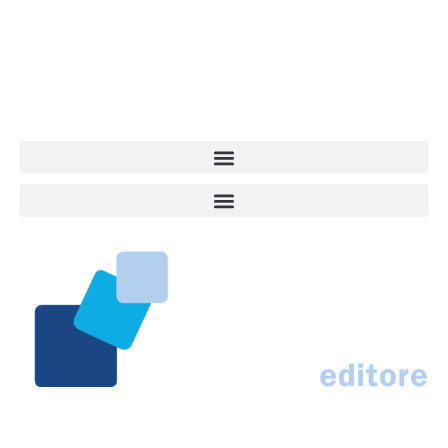
quel che accade attorno al nostro amico a 4 zampe. News,
approfondimenti, informazione, interviste. Sempre con il cane al
centro del mondo. Online dal 2007. Testata giornalistica registrata
presso il Tribunale di Ancona al nr. 2988/2023. Direttore
Responsabile Roberto Ceccarelli.
Marco Traferri & C. sas
Via Scrima, 59 – 60126 Ancona
IT02407030424 – REA AN184963