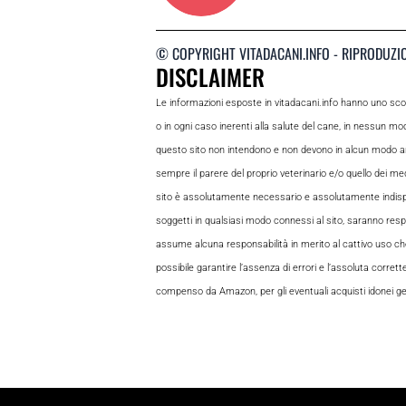
© COPYRIGHT VITADACANI.INFO - RIPRODUZI
DISCLAIMER
Le informazioni esposte in vitadacani.info hanno uno sc
o in ogni caso inerenti alla salute del cane, in nessun m
questo sito non intendono e non devono in alcun modo andar
sempre il parere del proprio veterinario e/o quello dei medi
sito è assolutamente necessario e assolutamente indispensabi
soggetti in qualsiasi modo connessi al sito, saranno respon
assume alcuna responsabilità in merito al cattivo uso che gl
possibile garantire l’assenza di errori e l’assoluta corrett
compenso da Amazon, per gli eventuali acquisti idonei gene