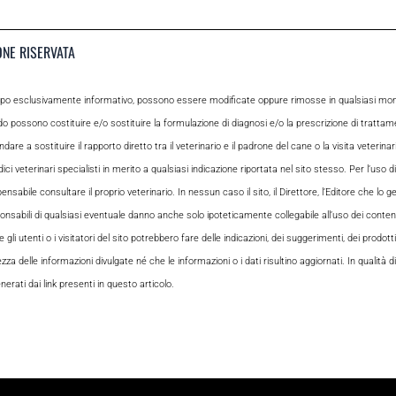
ONE RISERVATA
opo esclusivamente informativo, possono essere modificate oppure rimosse in qualsiasi momen
odo possono costituire e/o sostituire la formulazione di diagnosi e/o la prescrizione di tratta
e a sostituire il rapporto diretto tra il veterinario e il padrone del cane o la visita veterin
ci veterinari specialisti in merito a qualsiasi indicazione riportata nel sito stesso. Per l’uso di
le consultare il proprio veterinario. In nessun caso il sito, il Direttore, l’Editore che lo gesti
sabili di qualsiasi eventuale danno anche solo ipoteticamente collegabile all’uso dei contenuti
i utenti o i visitatori del sito potrebbero fare delle indicazioni, dei suggerimenti, dei prodotti
ezza delle informazioni divulgate né che le informazioni o i dati risultino aggiornati. In qualità
rati dai link presenti in questo articolo.