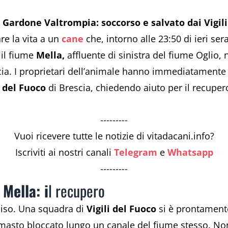
 Gardone Valtrompia: soccorso e salvato dai Vigil
re la vita a un
cane
che, intorno alle 23:50 di ieri se
 il fiume
Mella,
affluente di sinistra del fiume Oglio,
cia. I proprietari dell’animale hanno immediatamente 
 del Fuoco
di Brescia, chiedendo aiuto per il recuper
---------
Vuoi ricevere tutte le notizie di vitadacani.info?
Iscriviti ai nostri canali
Telegram
e
Whatsapp
---------
Mella: i
l recupero
eciso. Una squadra di
Vigili del Fuoco
si è prontamente
rimasto bloccato lungo un canale del fiume stesso. Non