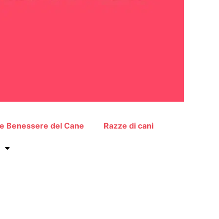
 e Benessere del Cane
Razze di cani