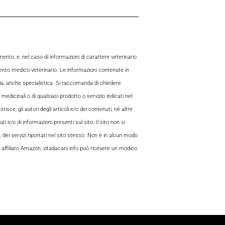
to, e, nel caso di informazioni di carattere veterinario
mento medico veterinario. Le informazioni contenute in
aria, anche specialistica. Si raccomanda di chiedere
 medicinali o di qualsiasi prodotto o servizio indicati nel
sce, gli autori degli articoli e/o dei contenuti, né altre
 e/o di informazioni presenti sul sito. Il sito non si
, dei servizi riportati nel sito stesso. Non è in alcun modo
 di affiliato Amazon, vitadacani.info può ricevere un modico