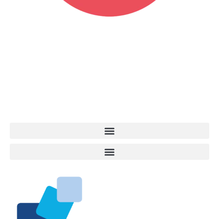
Vita da Cani è la testata giornalistica online punto di riferimento
dell’informazione a tutto tondo sul mondo del cane. Una redazione
giovane e dinamica, sempre sul pezzo, attenta osservatrice di tutto
quel che accade attorno al nostro amico a 4 zampe. News,
approfondimenti, informazione, interviste. Sempre con il cane al
centro del mondo. Online dal 2007. Testata giornalistica registrata
presso il Tribunale di Ancona al nr. 2988/2023. Direttore
Responsabile Roberto Ceccarelli.