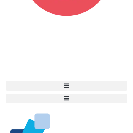
Vita da Cani è la testata giornalistica online punto di riferimento
dell’informazione a tutto tondo sul mondo del cane. Una redazione
giovane e dinamica, sempre sul pezzo, attenta osservatrice di tutto
quel che accade attorno al nostro amico a 4 zampe. News,
approfondimenti, informazione, interviste. Sempre con il cane al
centro del mondo. Online dal 2007. Testata giornalistica registrata
presso il Tribunale di Ancona al nr. 2988/2023. Direttore
Responsabile Roberto Ceccarelli.