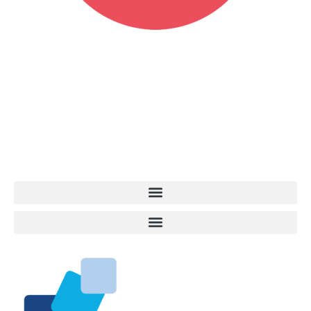
Vita da Cani è la testata giornalistica online punto di riferimento
dell’informazione a tutto tondo sul mondo del cane. Una redazione
giovane e dinamica, sempre sul pezzo, attenta osservatrice di tutto
quel che accade attorno al nostro amico a 4 zampe. News,
approfondimenti, informazione, interviste. Sempre con il cane al
centro del mondo. Online dal 2007. Testata giornalistica registrata
presso il Tribunale di Ancona al nr. 2988/2023. Direttore
Responsabile Roberto Ceccarelli.