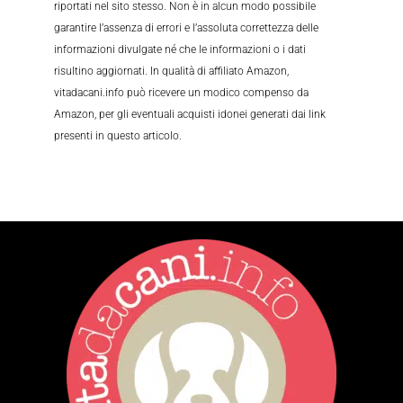
riportati nel sito stesso. Non è in alcun modo possibile
garantire l’assenza di errori e l’assoluta correttezza delle
informazioni divulgate né che le informazioni o i dati
risultino aggiornati. In qualità di affiliato Amazon,
vitadacani.info può ricevere un modico compenso da
Amazon, per gli eventuali acquisti idonei generati dai link
presenti in questo articolo.