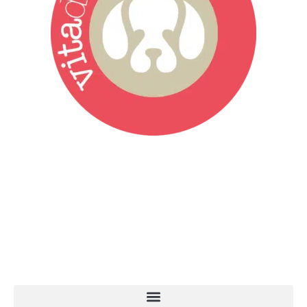
Vita da Cani è la testata giornalistica online punto di riferimento
dell’informazione a tutto tondo sul mondo del cane. Una redazione
giovane e dinamica, sempre sul pezzo, attenta osservatrice di tutto
quel che accade attorno al nostro amico a 4 zampe. News,
approfondimenti, informazione, interviste. Sempre con il cane al
centro del mondo. Online dal 2007. Testata giornalistica registrata
presso il Tribunale di Ancona al nr. 2988/2023. Direttore
Responsabile Roberto Ceccarelli.