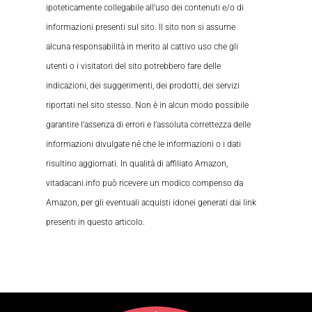
ipoteticamente collegabile all’uso dei contenuti e/o di
informazioni presenti sul sito. Il sito non si assume
alcuna responsabilità in merito al cattivo uso che gli
utenti o i visitatori del sito potrebbero fare delle
indicazioni, dei suggerimenti, dei prodotti, dei servizi
riportati nel sito stesso. Non è in alcun modo possibile
garantire l’assenza di errori e l’assoluta correttezza delle
informazioni divulgate né che le informazioni o i dati
risultino aggiornati. In qualità di affiliato Amazon,
vitadacani.info può ricevere un modico compenso da
Amazon, per gli eventuali acquisti idonei generati dai link
presenti in questo articolo.