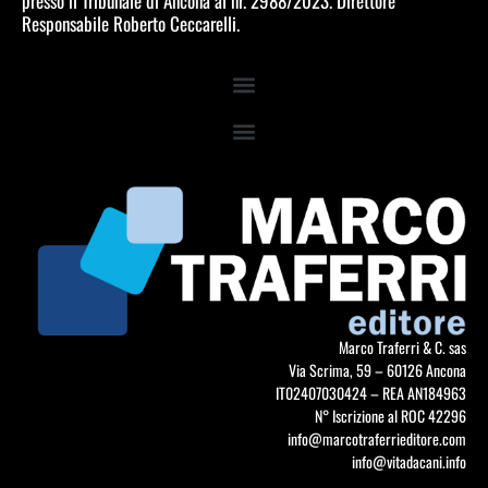
presso il Tribunale di Ancona al nr. 2988/2023. Direttore
Responsabile Roberto Ceccarelli.
Marco Traferri & C. sas
Via Scrima, 59 – 60126 Ancona
IT02407030424 – REA AN184963
N° Iscrizione al ROC 42296
info@marcotraferrieditore.com
info@vitadacani.info