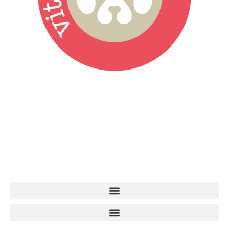
Vita da Cani è la testata giornalistica online punto di riferimento
dell’informazione a tutto tondo sul mondo del cane. Una redazione
giovane e dinamica, sempre sul pezzo, attenta osservatrice di tutto
quel che accade attorno al nostro amico a 4 zampe. News,
approfondimenti, informazione, interviste. Sempre con il cane al
centro del mondo. Online dal 2007. Testata giornalistica registrata
presso il Tribunale di Ancona al nr. 2988/2023. Direttore
Responsabile Roberto Ceccarelli.