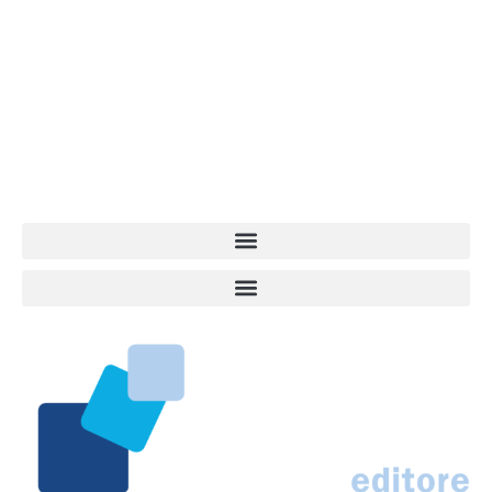
Vita da Cani è la testata giornalistica online punto di riferimento
dell’informazione a tutto tondo sul mondo del cane. Una redazione
giovane e dinamica, sempre sul pezzo, attenta osservatrice di tutto
quel che accade attorno al nostro amico a 4 zampe. News,
approfondimenti, informazione, interviste. Sempre con il cane al
centro del mondo. Online dal 2007. Testata giornalistica registrata
presso il Tribunale di Ancona al nr. 2988/2023. Direttore
Responsabile Roberto Ceccarelli.