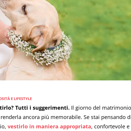
SITÀ E LIFESTYLE
rlo? Tutti i suggerimenti.
Il giorno del matrimonio
 renderla ancora più memorabile. Se stai pensando di
io,
vestirlo in maniera appropriata
, confortevole e