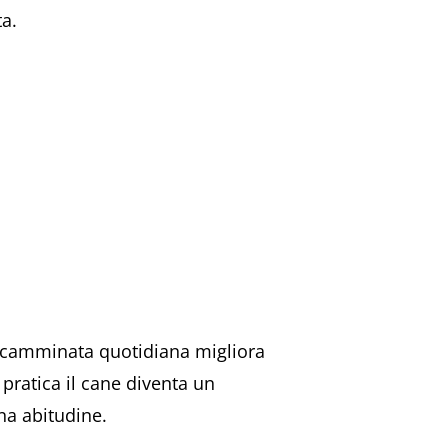
ta.
na camminata quotidiana migliora
n pratica il cane diventa un
ana abitudine.